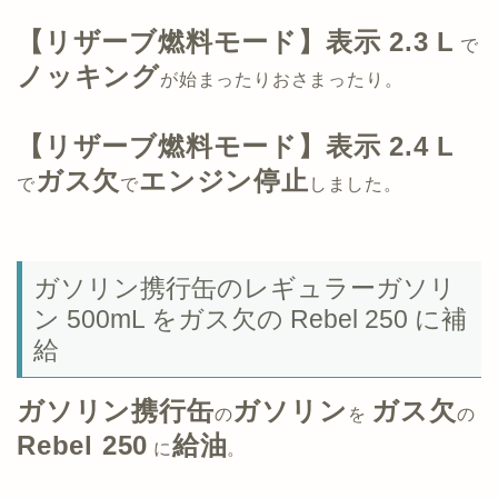
【リザーブ燃料モード】表示 2.3 L
で
ノッキング
が始まったりおさまったり。
【リザーブ燃料モード】表示 2.4 L
ガス欠
エンジン停止
で
で
しました。
ガソリン携行缶のレギュラーガソリ
ン 500mL をガス欠の Rebel 250 に補
給
ガソリン携行缶
ガソリン
ガス欠
の
を
の
Rebel 250
給油
に
。