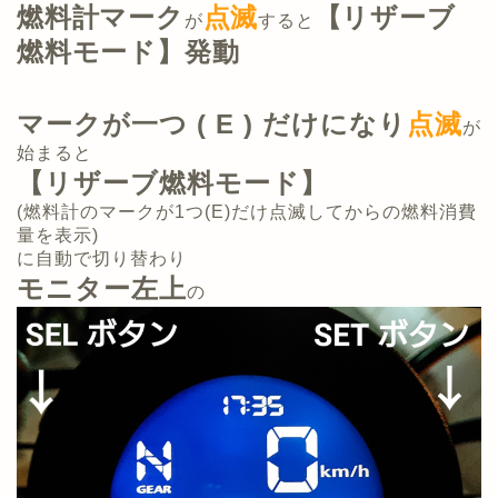
燃料計マーク
点滅
【リザーブ
が
すると
燃料モード】発動
マークが一つ ( E ) だけになり
点滅
が
始まると
【リザーブ燃料モード】
(燃料計のマークが1つ(E)だけ点滅してからの燃料消費
量を表示)
に自動で切り替わり
モニター左上
の