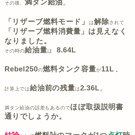
満タン給油
。
その後、
「リザーブ燃料モード」
解除
は
されて
「
リザーブ燃料消費量」
は見えなく
なりました。
給油量
8.64L
その時の
は
Rebel250
燃料タンク容量
11L
の
が
。
給油前の残量
2.36L
。
計算上では
は
ほぼ取扱説明書
満タン給油の誤差もあるので
通りでしょうか。