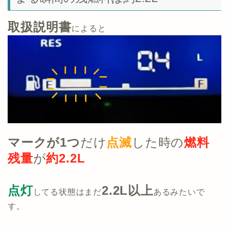
取扱説明書
によると
マークが1つ
だけ
点滅
した時の
燃料
残量
が
約2.2L
点灯
2.2L以上
してる状態はまだ
あるみたいで
す。