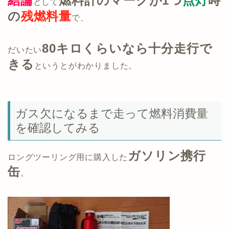
結論
燃料計のマークが1
つ
点灯
時
として
の
残燃料量
で、
80キロくらいなら
十分走行で
だいたい
きる
というとがわかりました。
ガス欠になるまで走って燃料消費量
を確認してみる
ガソリン携行
ロングツーリング用に購入した
缶
。