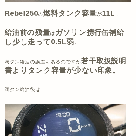
Rebel250
燃料タンク容量
11L
の
が
。
給油前の残量
ガソリン携行缶補給
は
し少し走って0.5L弱
。
若干取扱説明
満タン給油の誤差もあるのですが
書よりタンク容量が少ない印象。
満タン給油後は