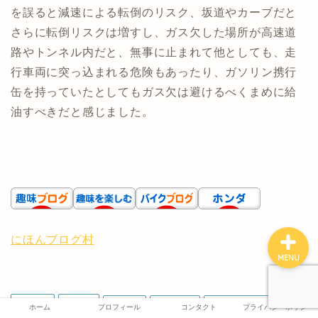
を誤ると減速による転倒のリスク、坂道やカーブだと
さらに転倒リスクは増すし、ガス欠した場所が高速道
路やトンネル内だと、無事に止まれて他としても、走
ホーム
行車両に突っ込まれる危険もあったり、ガソリン携行
缶を持っていたとしてもガス欠は避けるべくまめに給
プロフィール
油すべきだと感じました。
コンタクト
プライバシーポリシー
にほんブログ村
MENU
CL250
SSTR
ガス欠
ガソリン
ガソリンスタンド
ホーム
プロフィール
コンタクト
プライバシーポリシー