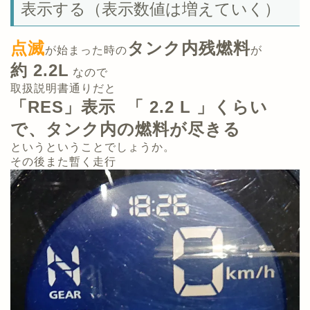
表示する（表示数値は増えていく）
点滅
タンク内残燃料
が始まった時の
が
約 2.2L
なので
取扱説明書通りだと
「RES」表示 「 2.2 L 」くらい
で、
タンク内の燃料が尽きる
というということでしょうか。
その後また暫く走行