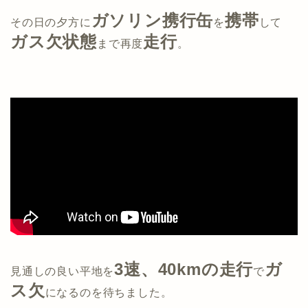
ガソリン携行缶
携帯
その日の夕方に
を
して
ガス欠状態
走行
まで再度
。
3速
、
40kmの走行
ガ
見通しの良い平地を
で
ス欠
になるのを待ちました。