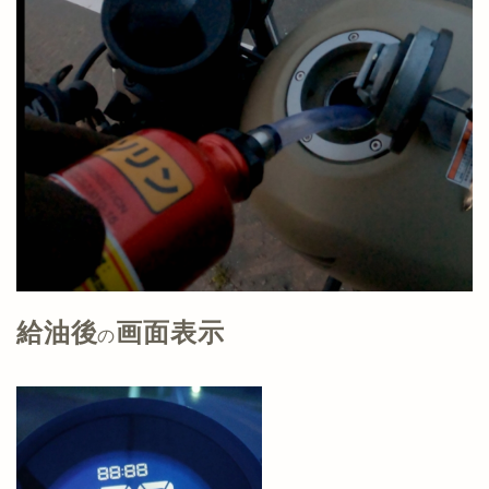
給油後
画面表示
の