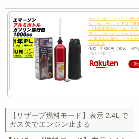
ガソリン缶 エマーソン ガソ
缶 アルミボトル缶 EM-205 10
L UN基準適合品 ウルトララ
用バッグ付 バイクツーリング
ブ 農機具の補給に トラクタ
自動車 車
価格：2,850円（税込、送料
25/8/27時点)
楽
【リザーブ燃料モード】表示 2.4L で
ガス欠でエンジン止まる