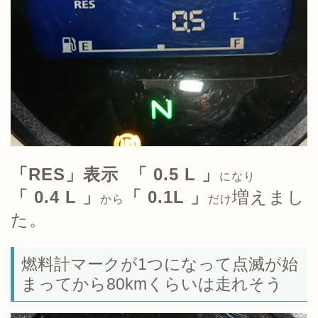
「RES」表示 「 0.5 L 」
になり
「 0.4 L 」
「 0.1L 」
増えまし
から
だけ
た。
燃料計マークが1つになって点滅が始
まってから80kmくらいは走れそう