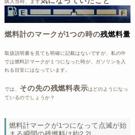
気になっていたこと
購入当時、まず
燃料計のマークが1
つの時の
残燃料量
取扱説明書を見ても明確に記載はないですが、私の中
では燃料計マークが１つになった時が、ガソリンを入
れる目安にはなっています。
その先の残燃料表示
では、
はどのようになっ
ているのでしょうか？
燃料計マークが1つになって点滅が始
まる瞬間の残燃料は約2.2L