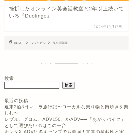
挫折したオンライン英会話教室と2年以上続いて
いる『Duolingo』
2024年10月17日
HOME
フィリピン
英会話勉強
検索
検索
最近の投稿
週末2泊3日マニラ旅行記〜ローカルな乗り物と街歩きを楽
しむ〜
ホーム
レブル、グロム、ADV150、X-ADV──「あがりバイク」
として選びたいのはこの一台
プロフィール
ホンダX-ADVは冬キャンプでも最強！驚異の積載性と実