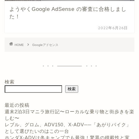
ようやくGoogle AdSense の審査に合格しまし
た！
2022年6月26日
HOME
Googleアドセンス
検索
検索
最近の投稿
週末2泊3日マニラ旅行記〜ローカルな乗り物と街歩きを楽
しむ〜
ホーム
レブル、グロム、ADV150、X-ADV──「あがりバイク」
として選びたいのはこの一台
プロフィール
ホンダX-ADVは冬キャンプでも最強！驚異の積載性と実