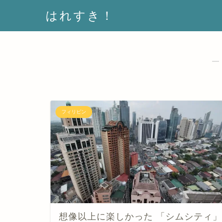
はれすき！
―
フィリピン
想像以上に楽しかった 「シムシティ」