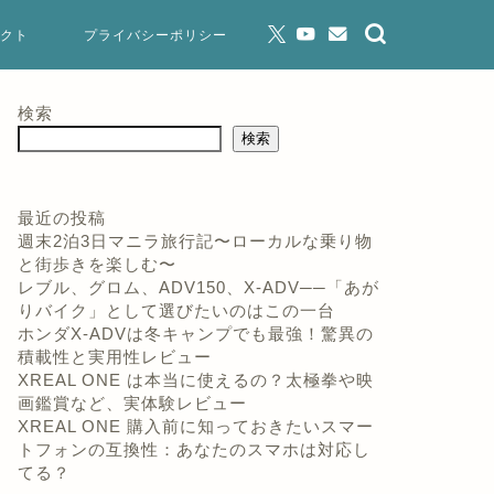
クト
プライバシーポリシー
検索
検索
最近の投稿
週末2泊3日マニラ旅行記〜ローカルな乗り物
と街歩きを楽しむ〜
レブル、グロム、ADV150、X-ADV──「あが
りバイク」として選びたいのはこの一台
ホンダX-ADVは冬キャンプでも最強！驚異の
積載性と実用性レビュー
XREAL ONE は本当に使えるの？太極拳や映
画鑑賞など、実体験レビュー
XREAL ONE 購入前に知っておきたいスマー
トフォンの互換性：あなたのスマホは対応し
てる？