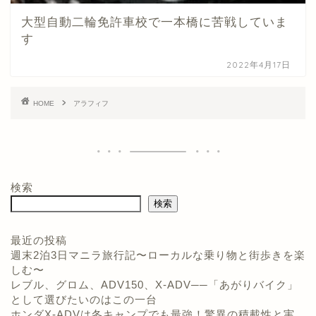
大型自動二輪免許車校で一本橋に苦戦していま
す
2022年4月17日
HOME
アラフィフ
検索
検索
最近の投稿
週末2泊3日マニラ旅行記〜ローカルな乗り物と街歩きを楽
しむ〜
ホーム
レブル、グロム、ADV150、X-ADV──「あがりバイク」
として選びたいのはこの一台
プロフィール
ホンダX-ADVは冬キャンプでも最強！驚異の積載性と実